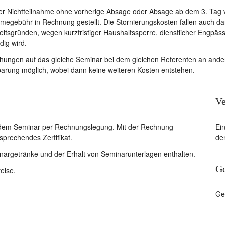
ner Nichtteilnahme ohne vorherige Absage oder Absage ab dem 3. Tag v
hmegebühr in Rechnung gestellt. Die Stornierungskosten fallen auch 
itsgründen, wegen kurzfristiger Haushaltssperre, dienstlicher Engpäs
dig wird.
ungen auf das gleiche Seminar bei dem gleichen Referenten an ande
barung möglich, wobei dann keine weiteren Kosten entstehen.
Ve
h dem Seminar per Rechnungslegung. Mit der Rechnung
Ei
sprechendes Zertifikat.
den
nargetränke und der Erhalt von Seminarunterlagen enthalten.
Ge
eise.
Ger