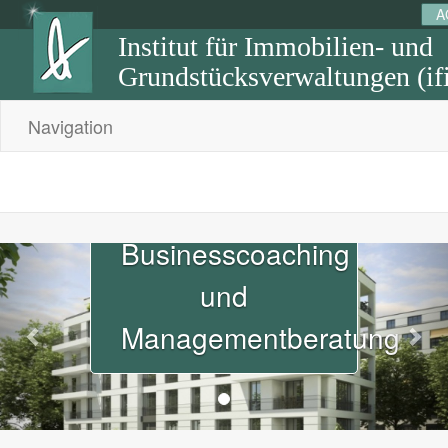
A
Institut für Immobilien- und
Grundstücksverwaltungen (if
Navigation
Businesscoaching
Previous
Nex
und
Managementberatung