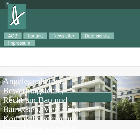
AGB
Kontakt
Newsletter
Datenschutz
Impressum
GABI mbH
Gesellschaft für
kommunale
Previous
Nex
Angelegenheiten,
Bewertungslehre,
Recht am Bau und
Bauwesen, Mediation,
Konfliktberatung und
Immobilienwirtschaft
mbH